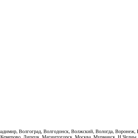
ладимир, Волгоград, Волгодонск, Волжский, Вологда, Воронеж, Е
, Кемерово, Липецк, Магнитогорск, Москва, Мурманск, Н.Челн