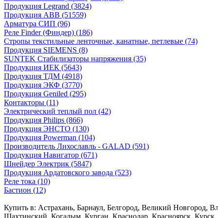
Продукция Legrand (3824)
Продукция ABB (51559)
Арматура СИП (96)
Реле Finder (Финдер) (186)
Стропы текстильные ленточные, канатные, петлевые (74)
Продукция SIEMENS (8)
SUNTEK Стабилизаторы напряжения (35)
Продукция ИЕК (5643)
Продукция ТДМ (4918)
Продукция ЭКФ (3770)
Продукция Geniled (295)
Контакторы (11)
Электрический теплый пол (42)
Продукция Philips (866)
Продукция ЭНСТО (130)
Продукция Powerman (104)
Производитель Лихославль - GALAD (591)
Продукция Навигатор (671)
Шнейдер Электрик (5847)
Продукция Ардатовского завода (523)
Реле тока (10)
Бастион (12)
Купить в: Астрахань, Барнаул, Белгород, Великий Новгород, В
Шахтинский, Когалым, Курган, Краснодар, Красноярск, Курск