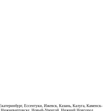
катеринбург, Ессентуки, Ижевск, Казань, Калуга, Каменск-
ы, Нижневартовске, Новый-Уренгой, Нижний Новгород,